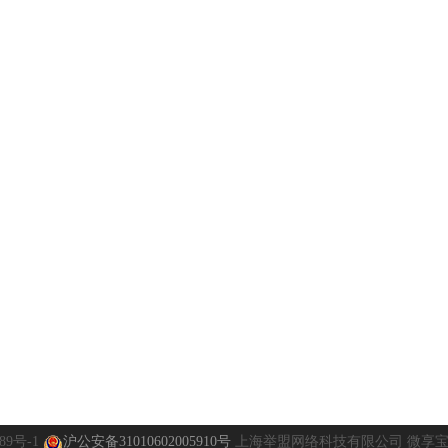
89号-1
沪公安备31010602005910号
上海举盟网络科技有限公司 微享宝