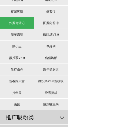
穿越雾霾
侠客行
炸蛋奇遇记
圆蛋向前冲
新年愿望
微现场V3.0
抓小三
单身狗
微投票V8.0
猫猫跑酷
生存条件
新年抓财运
新春闹天宫
微投票V8.0新模板
打年兽
滑雪挑战
画圆
快到嘴里来
推广吸粉类