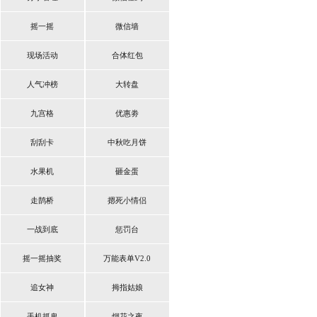
摇一摇
微信墙
现场活动
合体红包
人气冲榜
大转盘
九宫格
优惠劵
刮刮卡
中秋吃月饼
水果机
砸金蛋
走鹊桥
摁死小情侣
一战到底
惩罚台
摇一摇抽奖
万能表单V2.0
追女神
拇指姑娘
手机抓鬼
烟花之夜