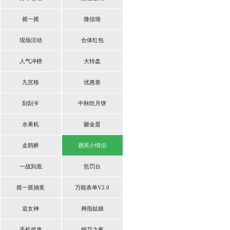
摇一摇
微信墙
现场活动
合体红包
人气冲榜
大转盘
九宫格
优惠劵
刮刮卡
中秋吃月饼
水果机
砸金蛋
走鹊桥
摁死小情侣
一战到底
惩罚台
摇一摇抽奖
万能表单V2.0
追女神
拇指姑娘
手机抓鬼
烟花之夜