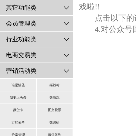
戏啦!!
其它功能类
点击以下的详
会员管理类
4.对公众号回
行业功能类
电商交易类
营销活动类
谁是情圣
摇钱树
我要上头条
微游戏
微贺卡
图文投票
万能表单
微调研
分享管理
微信签到