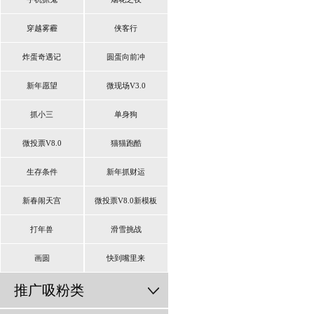
穿越雾霾
侠客行
炸蛋奇遇记
圆蛋向前冲
新年愿望
微现场V3.0
抓小三
单身狗
微投票V8.0
猫猫跑酷
生存条件
新年抓财运
新春闹天宫
微投票V8.0新模板
打年兽
滑雪挑战
画圆
快到嘴里来
推广吸粉类