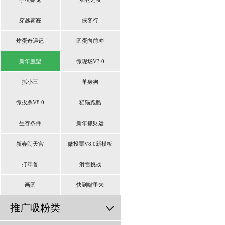
穿越雾霾
侠客行
炸蛋奇遇记
圆蛋向前冲
新年愿望
微现场V3.0
抓小三
单身狗
微投票V8.0
猫猫跑酷
生存条件
新年抓财运
新春闹天宫
微投票V8.0新模板
打年兽
滑雪挑战
画圆
快到嘴里来
推广吸粉类