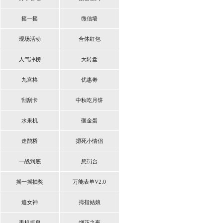
摇一摇
微信墙
现场活动
合体红包
人气冲榜
大转盘
九宫格
优惠劵
刮刮卡
中秋吃月饼
水果机
砸金蛋
走鹊桥
摁死小情侣
一战到底
惩罚台
摇一摇抽奖
万能表单V2.0
追女神
拇指姑娘
手机抓鬼
烟花之夜